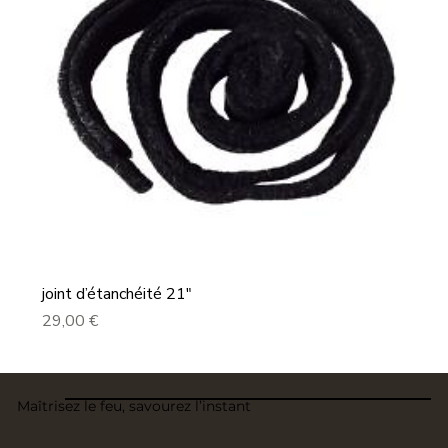
joint d’étanchéité 21"
Prix
29,00 €
Maîtrisez le feu, savourez l’instant