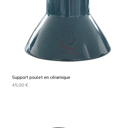
Support poulet en céramique
Prix
45,00 €