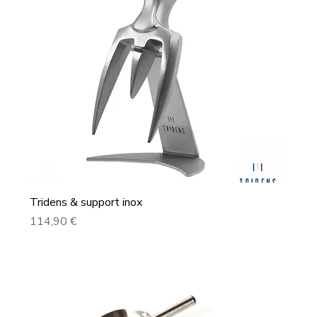
Tridens & support inox
Prix
114,90 €