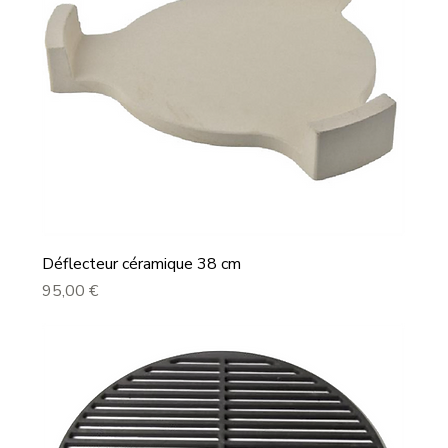
Déflecteur céramique 38 cm
Prix
95,00 €