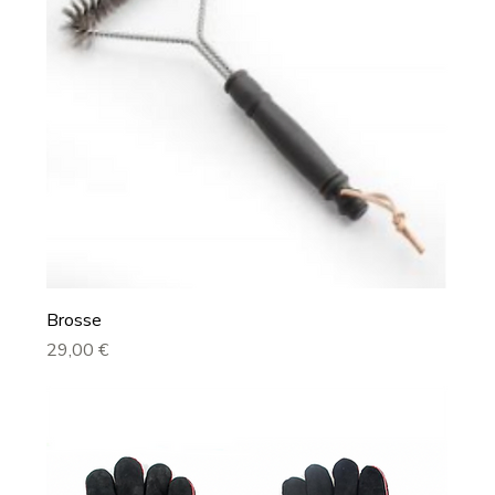
Brosse
Prix
29,00 €