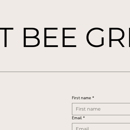
 BEE GR
First name
*
Email
*