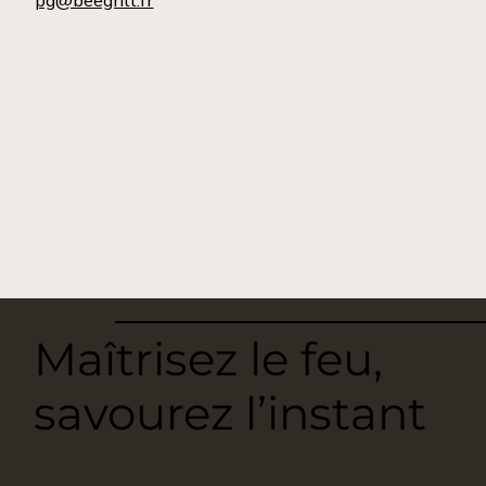
pg@beegrill.fr
Maîtrisez le feu,
savourez l’instant