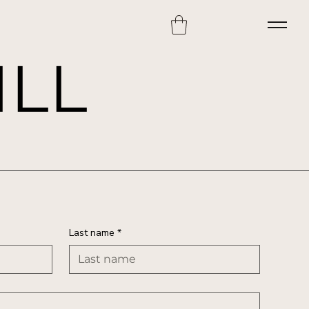
ILL
Last name
*