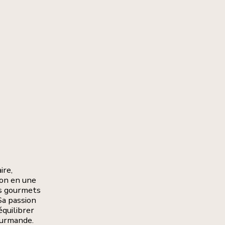
ire,
ion en une
ins gourmets
Sa passion
équilibrer
ourmande.