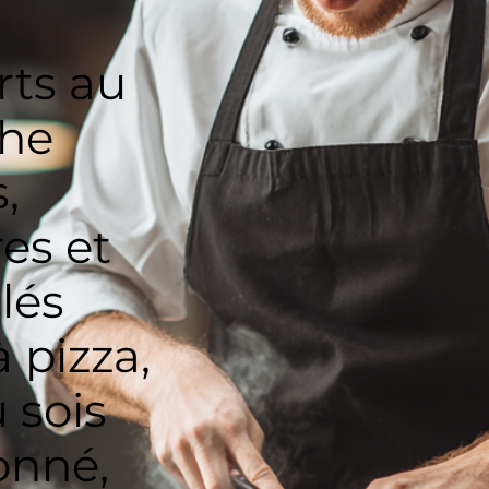
rts au
he
,
es et
lés
à pizza,
u sois
onné,