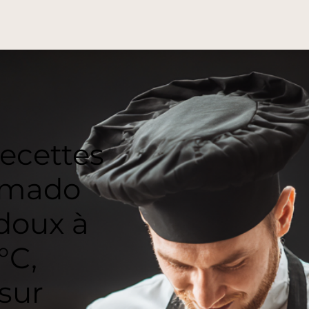
recettes
kamado
 doux à
°C,
 sur