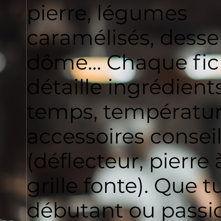
pierre, légumes
caramélisés, desse
dôme… Chaque fic
détaille ingrédients
temps, températur
accessoires conseil
(déflecteur, pierre 
grille fonte). Que t
débutant ou passi