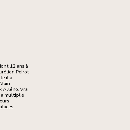
dont 12 ans à
urélien Poirot
e il a
Alain
 Alléno. Vrai
 a multiplié
ieurs
Palaces