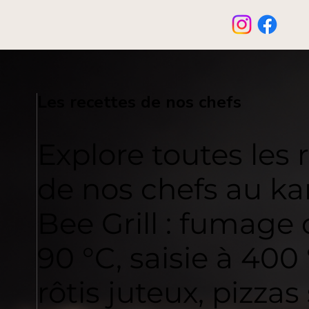
Les recettes de nos chefs
Explore toutes les 
de nos chefs au 
Bee Grill : fumage
90 °C, saisie à 400 
rôtis juteux, pizzas