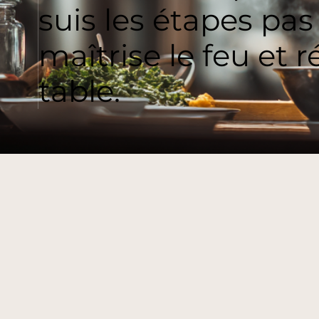
suis les étapes pas
maîtrise le feu et r
table.