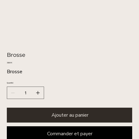
Brosse
Prix
29,00 €
Brosse
Quantité
Ajouter au panier
Commander et payer