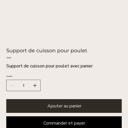
Support de cuisson pour poulet
Prix
79,00 €
Support de cuisson pour poulet avec panier
Quantité
Ajouter au panier
Commander et payer