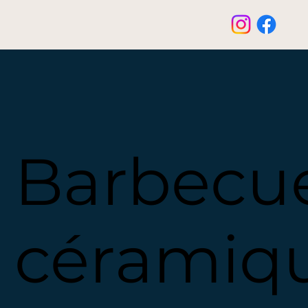
Barbecu
céramiq