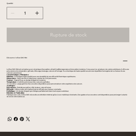
Quantité
Rupture de stock
Découvrez le Bee Grill Mini
Le Bee Grill Mini est un barbecue en céramique d'exception, alliant tradition japonaise et innovation moderne. Conçu pour les amateurs de cuisine extérieure, il offre une
polyvalence incomparable : grillade, rôtissage, braisage, cuisson et fumage. Sa céramique de haute qualité assure une répartition homogène de la chaleur et une
cuisson savoureuse.
Caractéristiques Principales
Matériau :
Céramique haute qualité pour une durabilité et une efficacité thermique supérieures.
Dimensions :
Grille de 34 cm, idéal pour cuisiner de 2 à 6 personnes.
Couleur :
Signal Blue, un design élégant et moderne.
Température :
Contrôle précis pour des cuissons parfaites.
Accessoires : Large gamme d’accessoires disponibles pour personnaliser votre expérience de cuisson.
Avantages
Polyvalence :
Parfait pour griller, rôtir, braiser, cuire et fumer.
Efficacité :
Utilise moins de charbon tout en offrant une chaleur constante.
Esthétique :
Un design élégant qui s’intègre parfaitement dans tout espace extérieur.
Entretien et Fabrication
Fabriqué avec soin, le Bee Grill nécessite un entretien minimal grâce à ses matériaux résistants. Des guides et accessoires sont disponibles pour prolonger la durée
de vie de votre barbecue.