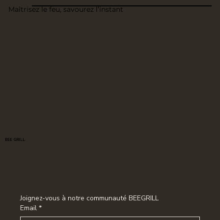
Maîtrisez le feu, savourez l’instant
BEE GRILL
Joignez-vous à notre communauté BEEGRILL
Email
*