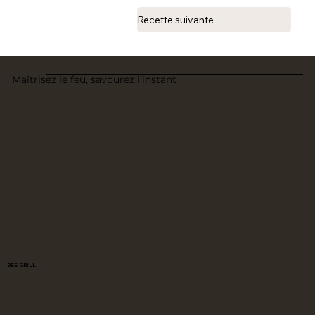
Recette suivante
Maîtrisez le feu, savourez l’instant
BEE GRILL