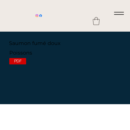
Saumon fumé doux
Poissons
PDF