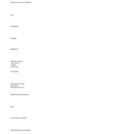
Temps de cuisson maximum
110
Techniques
Fumage
Ingrédients
- Filet de saumon
- Sel, sucre
- Aneth
- Bois doux
Les étapes
1) Saumurer court.
2) Sécher.
3) Fumer 90–110 °C.
Modèle Kamado précoisé
Tous
Accessoire conseillés
deflecteur,bois-de-fumage