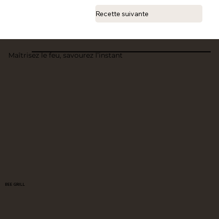
Recette suivante
Maîtrisez le feu, savourez l’instant
BEE GRILL