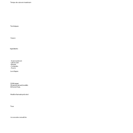
Temps de cuisson maximum
Techniques
Sauce
Ingrédients
- Sauce poisson
- Citron vert
- Piment
- Coriandre
- Sucre
Les étapes
1) Mélanger.
2) Ajuster piment/acidité.
3) Servir frais.
Modèle Kamado précoisé
Tous
Accessoire conseillés