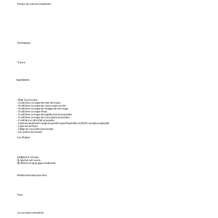
Temps de cuisson maximum
Techniques
Sauce
Ingrédients
- 50gr Sucre roux
- 2 cuillères à soupe de miel de fleurs
- 4 cuillères à soupe de sauce soja sucrée
- 4 cuillères à soupe de vinaigre de vin rouge
- 3 cuillères à soupe d'eau
- 2 cuillères à soupe de paprika fumé en poudre
- 2 cuillères à soupe de curry jaune en poudre
- 1 cuillère à café d'ail en poudre
- 1 pincée de piment rouge en poudre type Espelette ou Bird's eye (plus piquant)
- 1 pincée de thym
- 140gr de concentré de tomate
- sel, poivre du moulin
Les étapes
1) Mijoter 8–10 min.
2) Ajuster sel/sucre.
3) Utiliser en glaçage/condiment.
Modèle Kamado précoisé
Tous
Accessoire conseillés