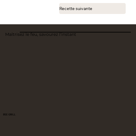
Recette suivante
Maîtrisez le feu, savourez l’instant
BEE GRILL