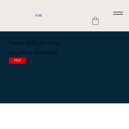
Sauce BBQ au curry
Sauces & Marinade
PDF