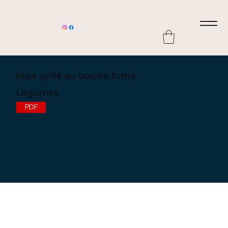
Maïs grillé au beurre fumé
Légumes
PDF