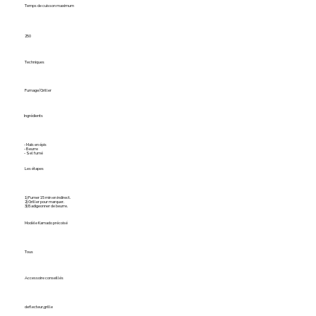
Temps de cuisson maximum
250
Techniques
Fumage/Griller
Ingrédients
- Maïs en épis
- Beurre
- Sel fumé
Les étapes
1) Fumer 15 min en indirect.
2) Griller pour marquer.
3) Badigeonner de beurre.
Modèle Kamado précoisé
Tous
Accessoire conseillés
deflecteur,grille