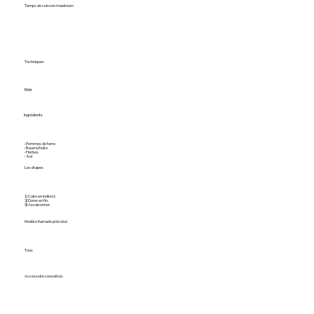
Temps de cuisson maximum
Techniques
Rôtir
Ingrédients
- Pommes de terre
- Beurre/huile
- Herbes
- Sel
Les étapes
1) Cuire en indirect.
2) Dorer en fin.
3) Assaisonner.
Modèle Kamado précoisé
Tous
Accessoire conseillés