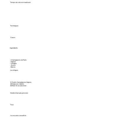
Temps de cuisson maximum
Techniques
Sauce
Ingrédients
- Champignons de Paris
- Oignon
- Vinaigre
- Sucre
- Épices
Les étapes
1) Saisir champignons/oignon.
2) Déglacer, mijoter.
3) Mixer et assaisonner.
Modèle Kamado précoisé
Tous
Accessoire conseillés