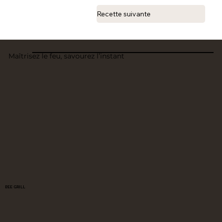
Recette suivante
Maîtrisez le feu, savourez l’instant
BEE GRILL