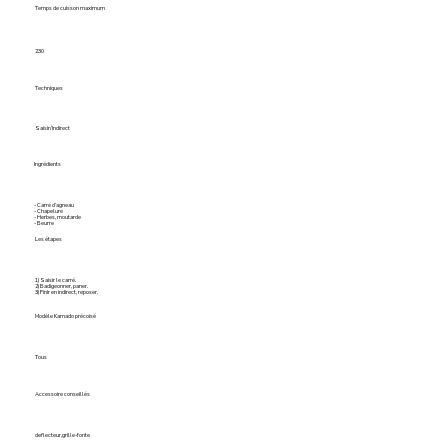
Temps de cuisson maximum
230
Techniques
Saisir/Indirect
Ingrédients
- Carré d’agneau
- Chapelure
- Herbes, moutarde
- Beurre
Les étapes
1) Saisir le carré.
2) Badigeonner, paner.
3) Finir en indirect, reposer.
Modèle Kamado précoisé
Tous
Accessoire conseillés
deflecteur,grille-fonte