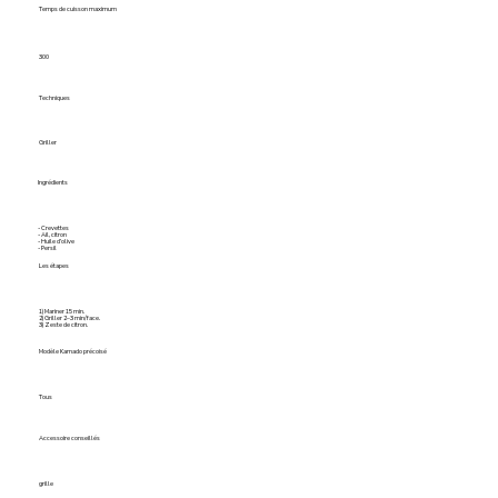
Temps de cuisson maximum
300
Techniques
Griller
Ingrédients
- Crevettes
- Ail, citron
- Huile d’olive
- Persil
Les étapes
1) Mariner 15 min.
2) Griller 2–3 min/face.
3) Zeste de citron.
Modèle Kamado précoisé
Tous
Accessoire conseillés
grille