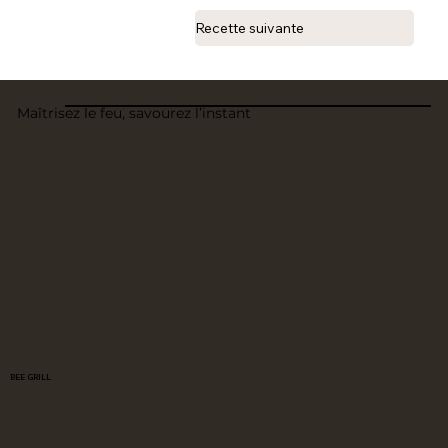
Recette suivante
Maîtrisez le feu, savourez l’instant
BEE GRILL