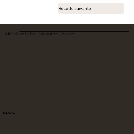
Recette suivante
Maîtrisez le feu, savourez l’instant
BEE GRILL