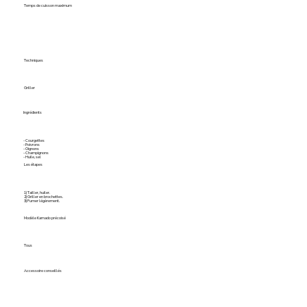
Temps de cuisson maximum
Techniques
Griller
Ingrédients
- Courgettes
- Poivrons
- Oignons
- Champignons
- Huile, sel
Les étapes
1) Tailler, huiler.
2) Griller en brochettes.
3) Fumer légèrement.
Modèle Kamado précoisé
Tous
Accessoire conseillés