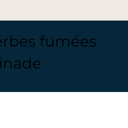
erbes fumées
inade