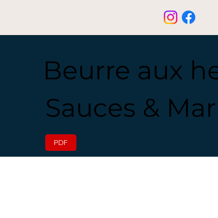
Beurre aux h
Sauces & Mar
PDF