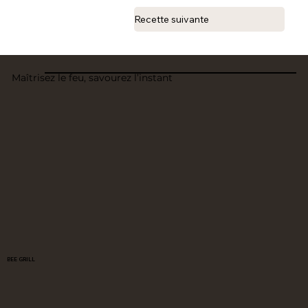
Recette suivante
Maîtrisez le feu, savourez l’instant
BEE GRILL