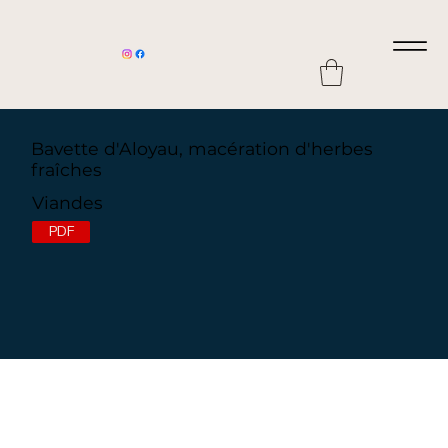
Bavette d'Aloyau, macération d'herbes
fraîches
Viandes
PDF