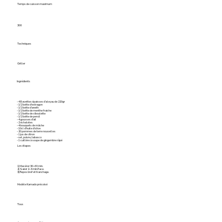
Temps de cuisson maximum
300
Techniques
Griller
Ingrédients
- 4 Bavettes épaisses d’aloyau de 220gr
- 1/2 botte d'estragon
- 1/2 botte d'aneth
- 1/2 botte de menthe fraiche
- 1/2 botte de ciboulette
- 1/2 botte de persil
- 4 gousses d'ail
- 2 échalotes
- 4 bouquets de mâche
- 10cl d'huile d'olive
- 20 pommes de terre nouvelles
- 1 jus de citron
- sel, poivre, tabasco
- 1 cuillère à soupe de gingembre râpé
Les étapes
1) Macérer 30–60 min.
2) Saisir 2–3 min/face.
3) Repos bref et tranchage.
Modèle Kamado précoisé
Tous