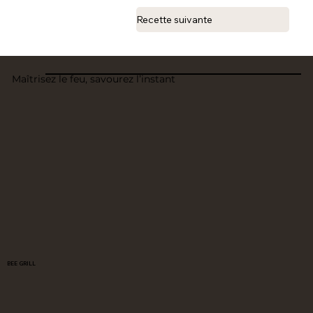
Recette suivante
Maîtrisez le feu, savourez l’instant
BEE GRILL