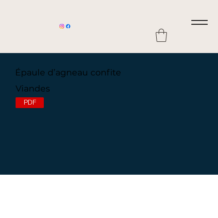
Épaule d’agneau confite
Viandes
PDF