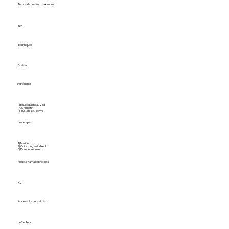
Temps de cuisson maximum
160
Techniques
Braiser
Ingrédients
- Épaule d’agneau 2 kg
- Ail, romarin
- Bouillon, sel, poivre
Les étapes
1) Mariner.
2) Cuire long en indirect.
3) Dorer et reposer.
Modèle Kamado précoisé
XL
Accessoire conseillés
deflecteur