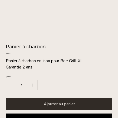
Panier à charbon
Prix
99,00 €
Panier à charbon en Inox pour Bee Grill XL
Garantie 2 ans
Quantité
Ajouter au panier