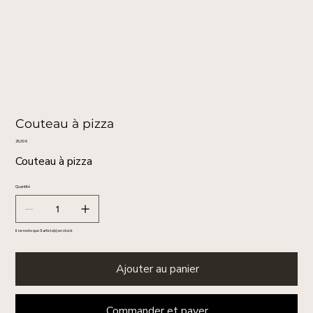
Couteau à pizza
Prix
25,00 €
Couteau à pizza
Quantité
Il ne reste que 3 article(s) en stock
Ajouter au panier
Commander et payer