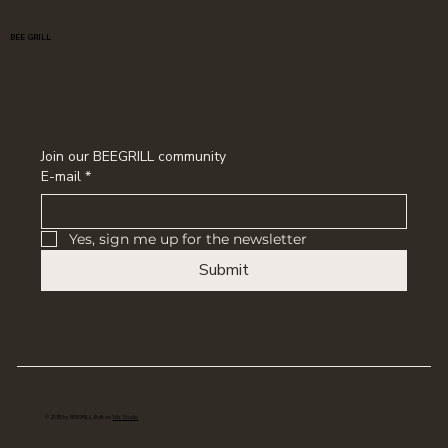
BEE GRILL
Join our BEEGRILL community
E-mail
*
Yes, sign me up for the newsletter
Submit
© 2035 by BEEGRILL. Built on
Wix Studio